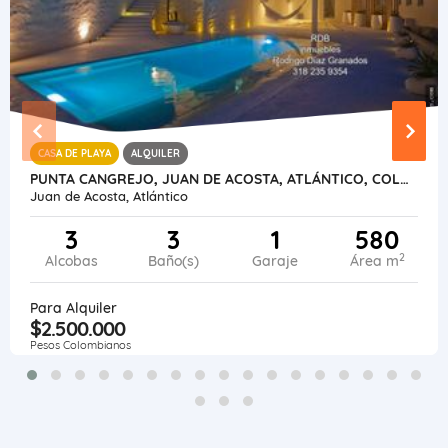
CASA DE PLAYA
ALQUILER
PUNTA CANGREJO, JUAN DE ACOSTA, ATLÁNTICO, COLOMBIA, CASA LUXURY
Juan de Acosta, Atlántico
3
3
1
580
2
Alcobas
Baño(s)
Garaje
Área m
Para Alquiler
$2.500.000
Pesos Colombianos