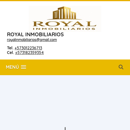
ROYAL INMOBILIARIOS
royalinmobiliarios@gmail.com
Tel.
+573012236713
Cel.
+573182359354
MENÚ