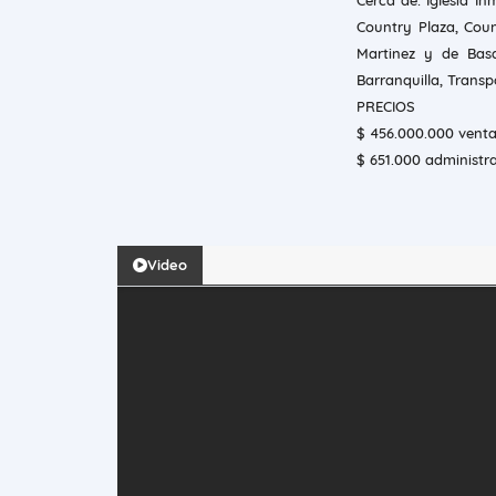
Cerca de: Iglesia In
Country Plaza, Coun
Martinez y de Basq
Barranquilla, Transp
PRECIOS
$ 456.000.000 vent
$ 651.000 administr
Video