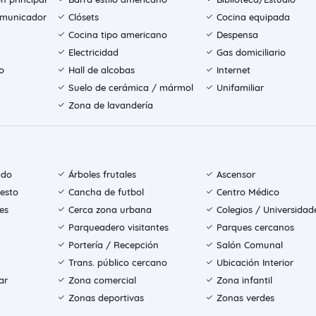
comunicador
Clósets
Cocina equipada
Cocina tipo americano
Despensa
Electricidad
Gas domiciliario
o
Hall de alcobas
Internet
Suelo de cerámica / mármol
Unifamiliar
Zona de lavandería
ado
Árboles frutales
Ascensor
esto
Cancha de futbol
Centro Médico
es
Cerca zona urbana
Colegios / Universidad
Parqueadero visitantes
Parques cercanos
Portería / Recepción
Salón Comunal
Trans. público cercano
Ubicación Interior
ar
Zona comercial
Zona infantil
Zonas deportivas
Zonas verdes