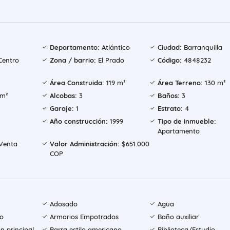
Departamento:
Atlántico
Ciudad:
Barranquilla
Centro
Zona / barrio:
El Prado
Código:
4848232
Área Construida:
119 m²
Área Terreno:
130 m²
 m²
Alcobas:
3
Baños:
3
Garaje:
1
Estrato:
4
Año construcción:
1999
Tipo de inmueble:
Apartamento
Venta
Valor Administración:
$651.000
COP
Adosado
Agua
do
Armarios Empotrados
Baño auxiliar
n principal
Barra estilo americano
Biblioteca/Estudio