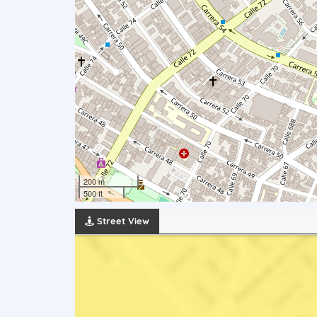
200 m
500 ft
Street View