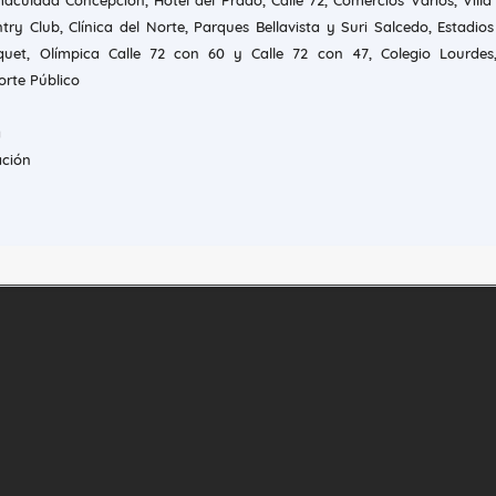
maculada Concepción, Hotel del Prado, Calle 72, Comercios Varios, Villa
try Club, Clínica del Norte, Parques Bellavista y Suri Salcedo, Estadio
uet, Olímpica Calle 72 con 60 y Calle 72 con 47, Colegio Lourdes,
orte Público
a
ación