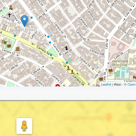
Leaflet
| Wasi - ©
Open