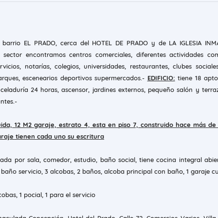
l barrio EL PRADO, cerca del HOTEL DE PRADO y de LA IGLESIA IN
sector encontramos centros comerciales, diferentes actividades come
vicios, notarías, colegios, universidades, restaurantes, clubes sociales,
arques, escenearios deportivos supermercados.-
EDIFICIO:
tiene 18 apto
celaduría 24 horas, ascensor, jardines externos, pequeño salón y terraz
antes.-
ida, 12 M2 garaje, estrato 4, esta en piso 7, construido hace más de
raje tienen cada uno su escritura
ada por sala, comedor, estudio, baño social, tiene cocina integral abie
 baño servicio, 3 alcobas, 2 baños, alcoba principal con baño, 1 garaje c
cobas, 1 pocial, 1 para el servicio