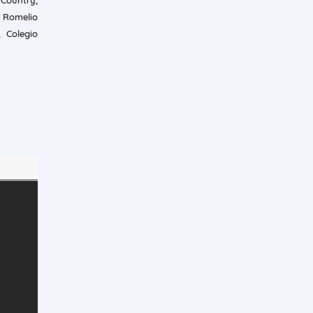
 Country,
s Romelio
 Colegio