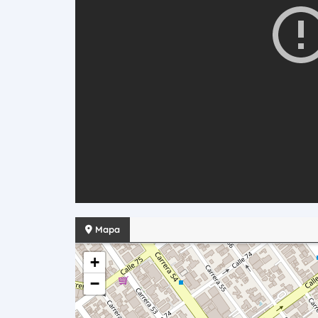
Mapa
+
−