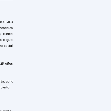
MACULADA
rciales,
 clínica,
s e igual
a social,
 25 años.
rta, zona
ubierto