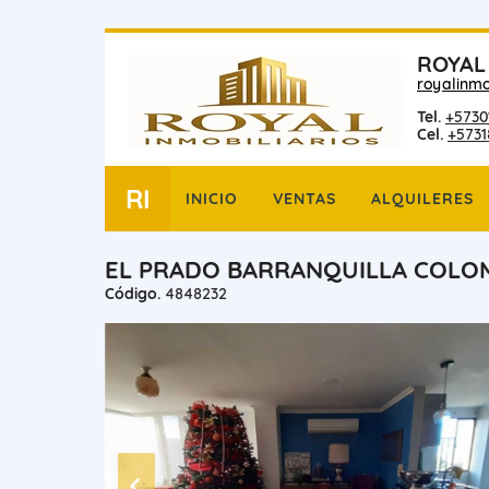
ROYAL
royalinmo
Tel.
+5730
Cel.
+573
RI
INICIO
VENTAS
ALQUILERES
EL PRADO BARRANQUILLA COLOM
Código.
4848232