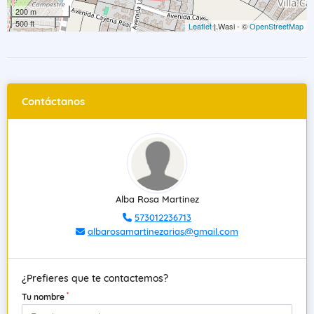
200 m
500 ft
Leaflet
| Wasi - ©
OpenStreetMap
Contáctanos
Alba Rosa Martinez
573012236713
albarosamartinezarias@gmail.com
¿Prefieres que te contactemos?
*
Tu nombre