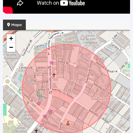
Mapa
+
−