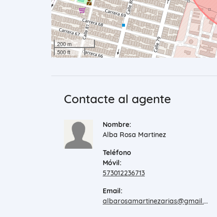
200 m
500 ft
Contacte al agente
Nombre:
Alba Rosa Martinez
Teléfono
Móvil:
573012236713
Email:
albarosamartinezarias@gmail.com