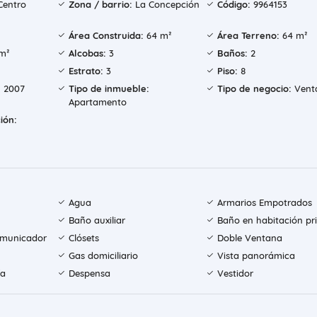
Centro
Zona / barrio:
La Concepción
Código:
9964153
Área Construida:
64 m²
Área Terreno:
64 m²
m²
Alcobas:
3
Baños:
2
Estrato:
3
Piso:
8
:
2007
Tipo de inmueble:
Tipo de negocio:
Vent
Apartamento
ión:
Agua
Armarios Empotrados
Baño auxiliar
Baño en habitación pri
comunicador
Clósets
Doble Ventana
Gas domiciliario
Vista panorámica
ía
Despensa
Vestidor