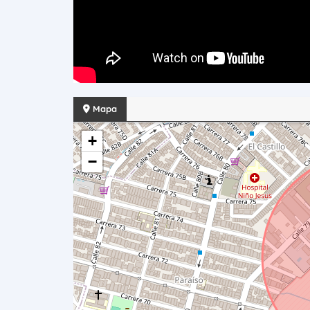
Mapa
+
−