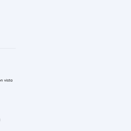
on vista
l