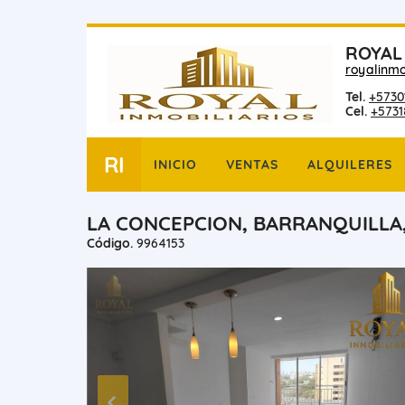
ROYAL
royalinmo
Tel.
+5730
Cel.
+573
RI
INICIO
VENTAS
ALQUILERES
LA CONCEPCION, BARRANQUILLA
Código.
9964153