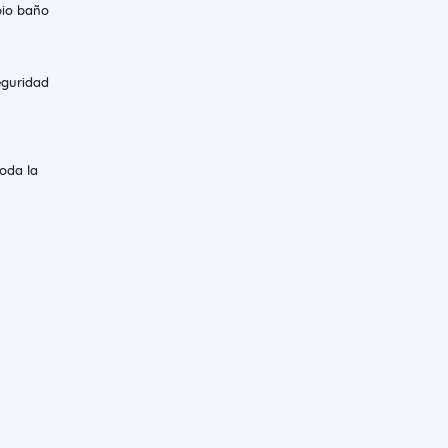
pio baño
eguridad
toda la