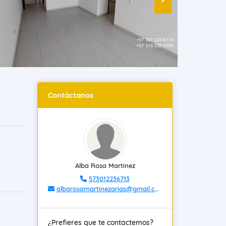
Contáctanos
Alba Rosa Martinez
573012236713
albarosamartinezarias@gmail.com
¿Prefieres que te contactemos?