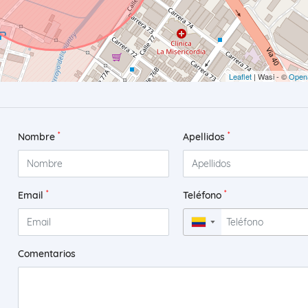
Leaflet
| Wasi - ©
Open
*
*
Nombre
Apellidos
*
*
Email
Teléfono
▼
Comentarios