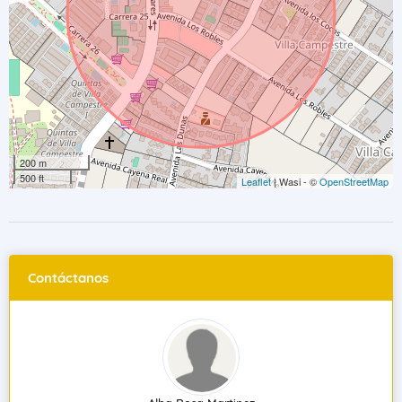
200 m
500 ft
Leaflet
| Wasi - ©
OpenStreetMap
Contáctanos