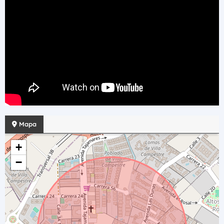
Mapa
+
−