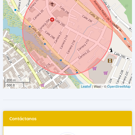
200 m
500 ft
Leaflet
| Wasi - ©
OpenStreetMap
Contáctanos