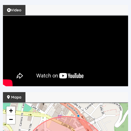
Video
Mapa
+
−