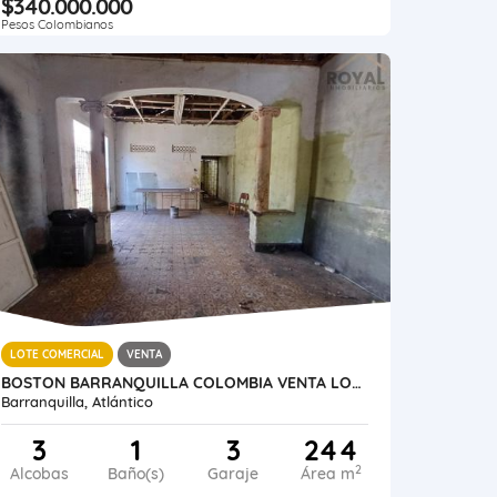
$340.000.000
Pesos Colombianos
LOTE COMERCIAL
VENTA
BOSTON BARRANQUILLA COLOMBIA VENTA LOTE O CASA LOTE 384 M2
Barranquilla, Atlántico
3
1
3
244
2
Alcobas
Baño(s)
Garaje
Área m