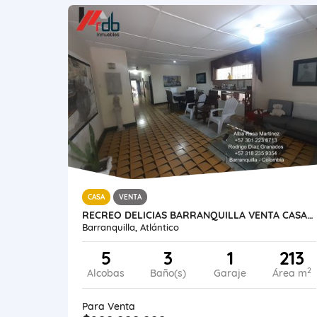
CASA
VENTA
RECREO DELICIAS BARRANQUILLA VENTA CASA MAS APTO 213 M2
Barranquilla, Atlántico
5
3
1
213
2
Alcobas
Baño(s)
Garaje
Área m
Para Venta