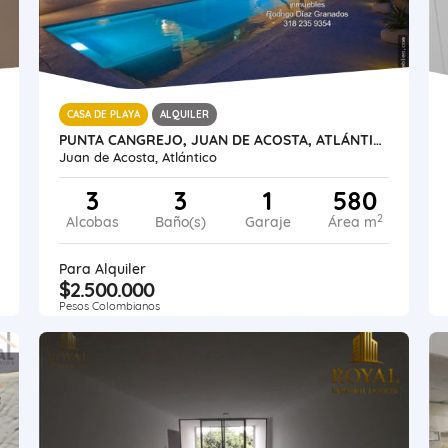
CASA DE PLAYA
ALQUILER
PUNTA CANGREJO, JUAN DE ACOSTA, ATLÁNTICO, COLOMBIA, CASA LUXURY
Juan de Acosta, Atlántico
3
3
1
580
2
Alcobas
Baño(s)
Garaje
Área m
Para Alquiler
$2.500.000
Pesos Colombianos