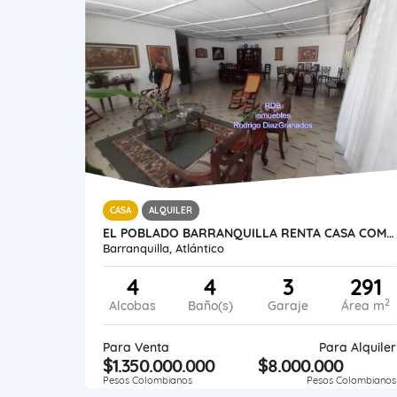
CASA
ALQUILER
EL POBLADO BARRANQUILLA RENTA CASA COMERCIAL 565 METROS
Barranquilla, Atlántico
4
4
3
291
2
Alcobas
Baño(s)
Garaje
Área m
Para Venta
Para Alquiler
$1.350.000.000
$8.000.000
Pesos Colombianos
Pesos Colombianos