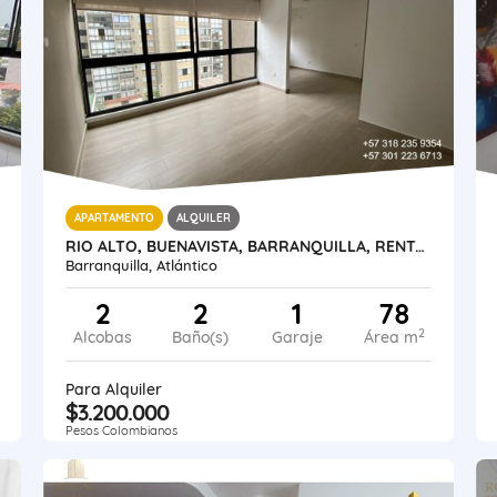
APARTAMENTO
ALQUILER
RIO ALTO, BUENAVISTA, BARRANQUILLA, RENTA APARTAMENTO 78 METROS
Barranquilla, Atlántico
2
2
1
78
2
Alcobas
Baño(s)
Garaje
Área m
Para Alquiler
$3.200.000
Pesos Colombianos