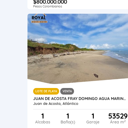
$800.000.000
Pesos Colombianos
LOTE DE PLAYA
VENTA
JUAN DE ACOSTA FRAY DOMINGO AGUA MARINA COLOMBIA VENTA LOTE 5.35 HA
Juan de Acosta, Atlántico
1
1
1
53529
2
Alcobas
Baño(s)
Garaje
Área m