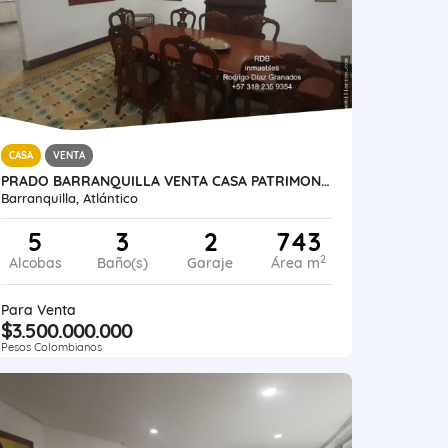
CASA
VENTA
PRADO BARRANQUILLA VENTA CASA PATRIMONIO 743 M2 LOTE 673 M2 ESTRATO 4
Barranquilla, Atlántico
5
3
2
743
2
Alcobas
Baño(s)
Garaje
Área m
Para Venta
$3.500.000.000
Pesos Colombianos