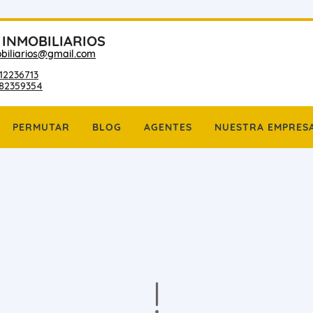
 INMOBILIARIOS
biliarios@gmail.com
12236713
182359354
PERMUTAR
BLOG
AGENTES
NUESTRA EMPRES