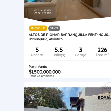
PENTHOUSE
VENTA
ALTOS DE RIOMAR BARRANQUILLA PENT-HOUSE 226 M2 + ALTILLO
Barranquilla, Atlántico
5
5.5
3
226
2
Alcobas
Baño(s)
Garaje
Área m
Para Venta
$1.500.000.000
Pesos Colombianos