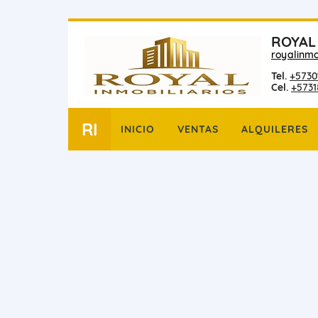
ROYAL
royalinmo
Tel.
+5730
Cel.
+573
RI
INICIO
VENTAS
ALQUILERES