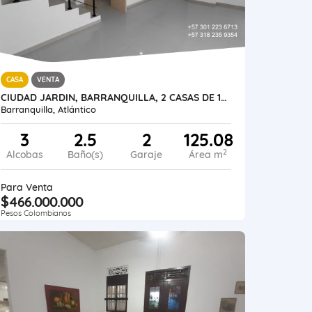
CASA
VENTA
CIUDAD JARDIN, BARRANQUILLA, 2 CASAS DE 125 M2 CADA UNA ESTRATO 4
Barranquilla, Atlántico
3
2.5
2
125.08
2
Alcobas
Baño(s)
Garaje
Área m
Para Venta
$466.000.000
Pesos Colombianos