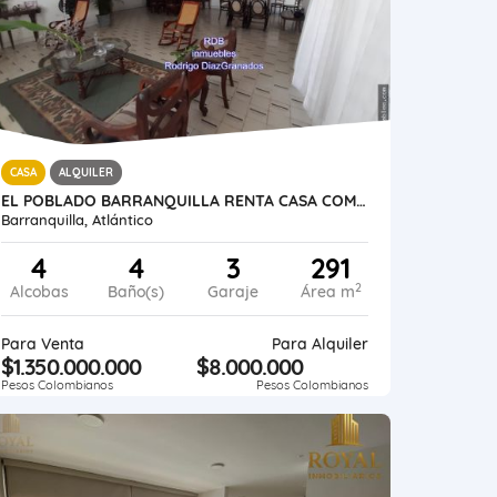
CASA
ALQUILER
EL POBLADO BARRANQUILLA RENTA CASA COMERCIAL 565 METROS
Barranquilla, Atlántico
4
4
3
291
2
Alcobas
Baño(s)
Garaje
Área m
Para Venta
Para Alquiler
$1.350.000.000
$8.000.000
Pesos Colombianos
Pesos Colombianos