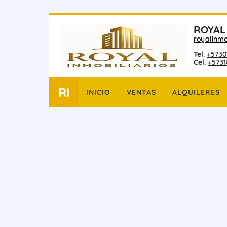
ROYAL
royalinmo
Tel.
+5730
Cel.
+573
RI
INICIO
VENTAS
ALQUILERES