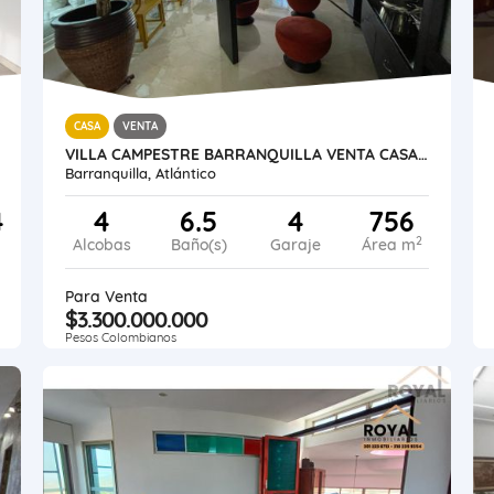
CASA
VENTA
VILLA CAMPESTRE BARRANQUILLA VENTA CASA DE LUJO 756 M2
Barranquilla, Atlántico
4
4
6.5
4
756
2
Alcobas
Baño(s)
Garaje
Área m
Para Venta
$3.300.000.000
Pesos Colombianos