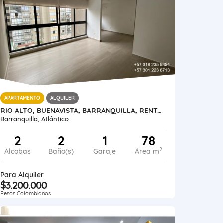
APARTAMENTO
ALQUILER
RIO ALTO, BUENAVISTA, BARRANQUILLA, RENTA APARTAMENTO 78 METROS
Barranquilla, Atlántico
2
2
1
78
2
Alcobas
Baño(s)
Garaje
Área m
Para Alquiler
$3.200.000
Pesos Colombianos