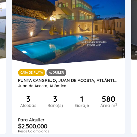
CASA DE PLAYA
ALQUILER
PUNTA CANGREJO, JUAN DE ACOSTA, ATLÁNTICO, COLOMBIA, CASA LUXURY
Juan de Acosta, Atlántico
3
3
1
580
2
Alcobas
Baño(s)
Garaje
Área m
Para Alquiler
$2.500.000
Pesos Colombianos