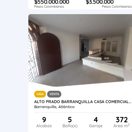
$550.000.000
$3.500.000
Pesos Colombianos
Pesos Colombianos
CASA
VENTA
ALTO PRADO BARRANQUILLA CASA COMERCIAL 372 M2 LOTE 320 M2 ESTRATO 4
Barranquilla, Atlántico
9
5
4
372
2
Alcobas
Baño(s)
Garaje
Área m