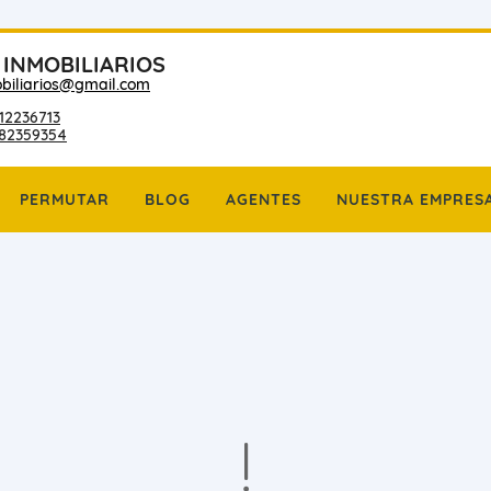
 INMOBILIARIOS
biliarios@gmail.com
12236713
182359354
PERMUTAR
BLOG
AGENTES
NUESTRA EMPRES