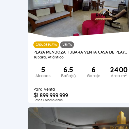
CASA DE PLAYA
VENTA
PLAYA MENDOZA TUBARA VENTA CASA DE PLAYA O CABAÑA CAMPESTRE
Tubara, Atlántico
5
6.5
6
2400
2
Alcobas
Baño(s)
Garaje
Área m
Para Venta
$1.899.999.999
Pesos Colombianos