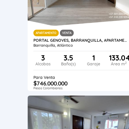
APARTAMENTO
VENTA
PORTAL GENOVES, BARRANQUILLA, APARTAMENTO 133 M2, ESTRATO 5
Barranquilla, Atlántico
3
3.5
1
133.0
2
Alcobas
Baño(s)
Garaje
Área m
Para Venta
$746.000.000
Pesos Colombianos