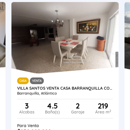
CASA
VENTA
VILLA SANTOS VENTA CASA BARRANQUILLA COLOMBIA 219 M2
Barranquilla, Atlántico
3
4.5
2
219
2
Alcobas
Baño(s)
Garaje
Área m
Para Venta