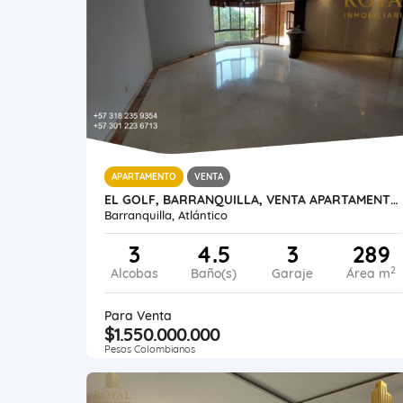
APARTAMENTO
VENTA
EL GOLF, BARRANQUILLA, VENTA APARTAMENTO, 289 METROS
Barranquilla, Atlántico
3
4.5
3
289
2
Alcobas
Baño(s)
Garaje
Área m
Para Venta
$1.550.000.000
Pesos Colombianos