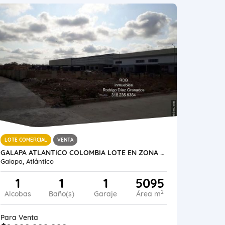
LOTE COMERCIAL
VENTA
GALAPA ATLANTICO COLOMBIA LOTE EN ZONA FRANCA IDEAL PARA BODEGA
Galapa, Atlántico
1
1
1
5095
2
Alcobas
Baño(s)
Garaje
Área m
Para Venta