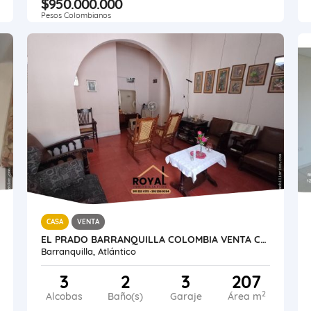
$950.000.000
Pesos Colombianos
CASA
VENTA
EL PRADO BARRANQUILLA COLOMBIA VENTA CASA 207 M2 LOTE 442 M2 ESTRATO 4
Barranquilla, Atlántico
3
2
3
207
2
Alcobas
Baño(s)
Garaje
Área m