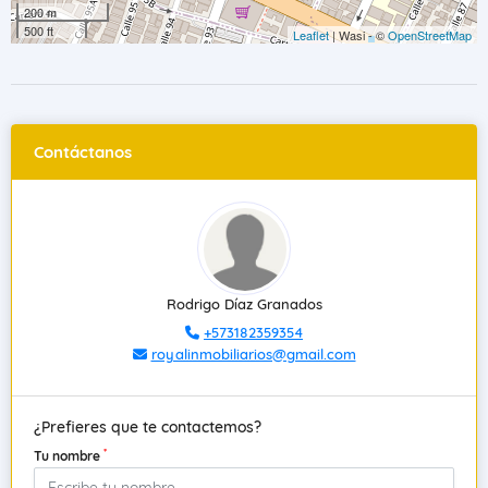
200 m
500 ft
Leaflet
| Wasi - ©
OpenStreetMap
Contáctanos
Rodrigo Díaz Granados
+573182359354
royalinmobiliarios@gmail.com
¿Prefieres que te contactemos?
*
Tu nombre