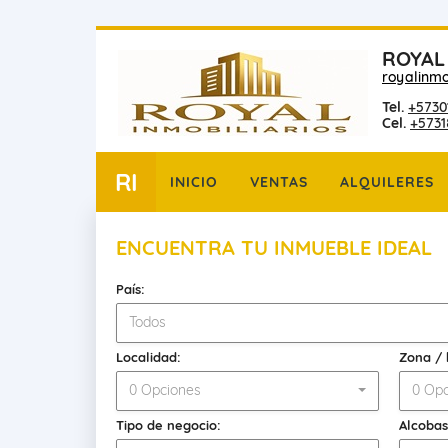
ROYAL
royalinmo
Tel.
+5730
Cel.
+573
RI
INICIO
VENTAS
ALQUILERES
ENCUENTRA TU INMUEBLE IDEAL
País:
Todos
Localidad:
Zona / 
0 Opciones
0 Opc
Tipo de negocio:
Alcobas