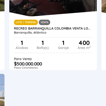
LOTE / TERRENO
VENTA
RECREO BARRANQUILLA COLOMBIA VENTA LOTE O CASA LOTE 400 M2 ESTRATO 3.
Barranquilla, Atlántico
1
1
1
400
2
Alcobas
Baño(s)
Garaje
Área m
Para Venta
$500.000.000
Pesos Colombianos