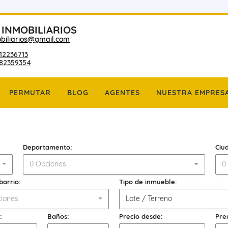
 INMOBILIARIOS
biliarios@gmail.com
12236713
182359354
PERMUTAR
BLOG
AGENTES
NUESTRA EMPRES
Departamento:
Ciu
0 Opciones
0
barrio:
Tipo de inmueble:
iones
Lote / Terreno
:
Baños:
Precio desde:
Pre