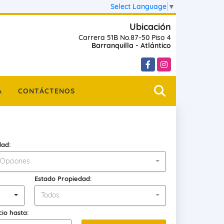
Select Language
▼
Ubicación
Carrera 51B No.87-50 Piso 4
Barranquilla - Atlántico
Facebook
Instagram
A
CONTÁCTENOS
dad:
 Opciones
Estado Propiedad:
Todos
cio hasta: