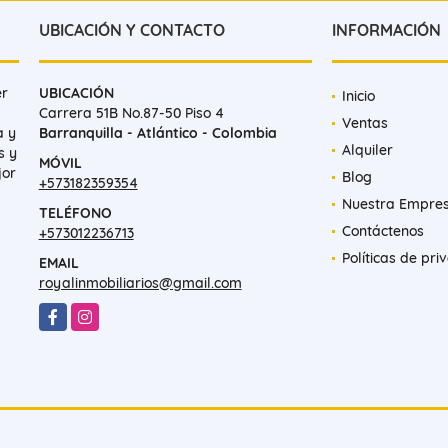
UBICACIÓN Y CONTACTO
INFORMACIÓN
er
UBICACIÓN
Inicio
Carrera 51B No.87-50 Piso 4
Ventas
a y
Barranquilla - Atlántico - Colombia
Alquiler
s y
MÓVIL
jor
Blog
+573182359354
Nuestra Empre
TELÉFONO
Contáctenos
+573012236713
Políticas de pri
EMAIL
royalinmobiliarios@gmail.com
Facebook
Instagram