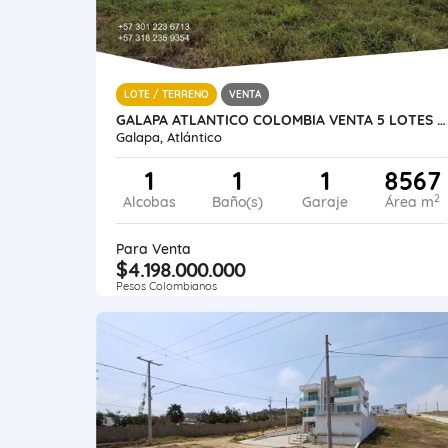
LOTE / TERRENO
VENTA
GALAPA ATLANTICO COLOMBIA VENTA 5 LOTES EN ZONA FRANCA 8.567 METROS
Galapa, Atlántico
1
1
1
8567
2
Alcobas
Baño(s)
Garaje
Área m
Para Venta
$4.198.000.000
Pesos Colombianos