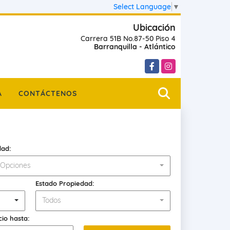
Select Language
▼
Ubicación
Carrera 51B No.87-50 Piso 4
Barranquilla - Atlántico
Facebook
Instagram
A
CONTÁCTENOS
dad:
 Opciones
Estado Propiedad:
Todos
cio hasta: