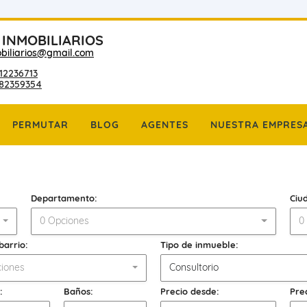
 INMOBILIARIOS
biliarios@gmail.com
12236713
182359354
PERMUTAR
BLOG
AGENTES
NUESTRA EMPRES
Departamento:
Ciu
0 Opciones
0
barrio:
Tipo de inmueble:
iones
Consultorio
:
Baños:
Precio desde:
Pre