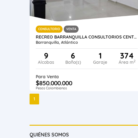
CONSULTORIO
VENTA
RECREO BARRANQUILLA CONSULTORIOS CENTRO MEDICO IPS EPS 374 M2
Barranquilla, Atlántico
9
6
1
374
2
Alcobas
Baño(s)
Garaje
Área m
Para Venta
$850.000.000
Pesos Colombianos
1
QUIÉNES SOMOS