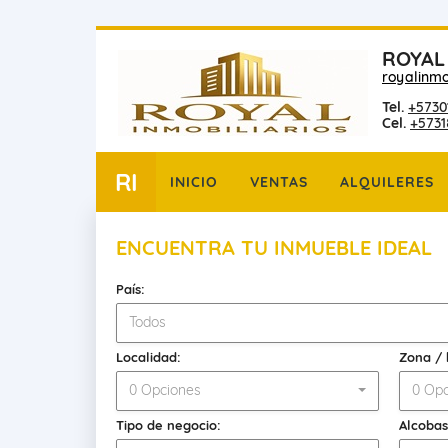
ROYAL
royalinmo
Tel.
+5730
Cel.
+573
RI
INICIO
VENTAS
ALQUILERES
ENCUENTRA TU INMUEBLE IDEAL
País:
Todos
Localidad:
Zona / 
0 Opciones
0 Opc
Tipo de negocio:
Alcobas