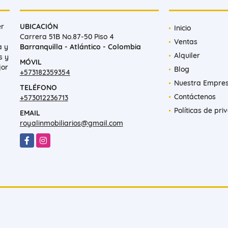
er
UBICACIÓN
Inicio
Carrera 51B No.87-50 Piso 4
Ventas
a y
Barranquilla - Atlántico - Colombia
Alquiler
s y
MÓVIL
jor
Blog
+573182359354
Nuestra Empre
TELÉFONO
Contáctenos
+573012236713
Políticas de pri
EMAIL
royalinmobiliarios@gmail.com
Facebook
Instagram