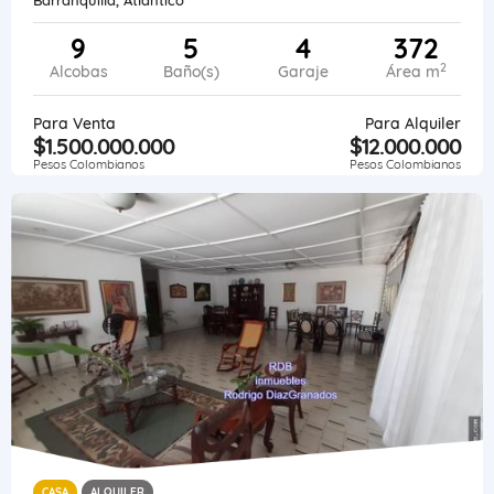
9
5
4
372
2
Alcobas
Baño(s)
Garaje
Área m
Para Venta
Para Alquiler
$1.500.000.000
$12.000.000
Pesos Colombianos
Pesos Colombianos
CASA
ALQUILER