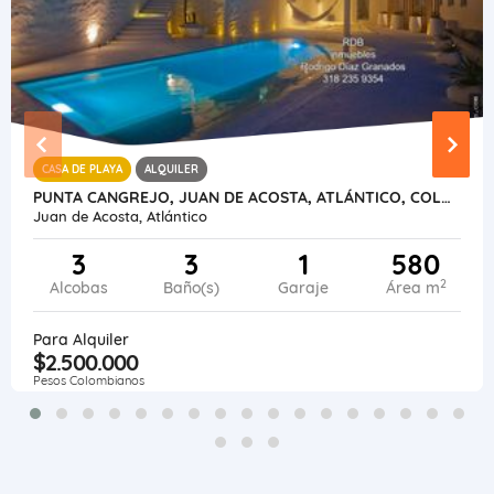
CASA DE PLAYA
ALQUILER
PUNTA CANGREJO, JUAN DE ACOSTA, ATLÁNTICO, COLOMBIA, CASA LUXURY
Juan de Acosta, Atlántico
3
3
1
580
2
Alcobas
Baño(s)
Garaje
Área m
Para Alquiler
$2.500.000
Pesos Colombianos