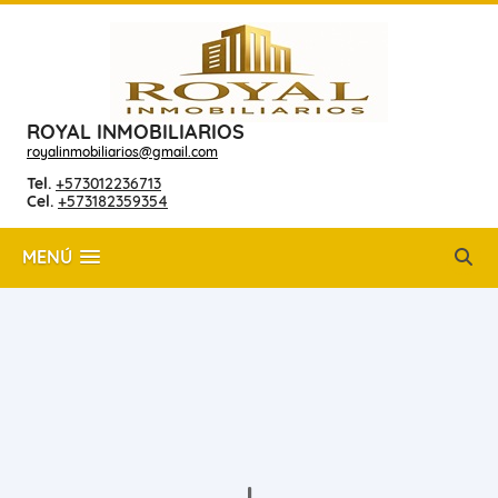
ROYAL INMOBILIARIOS
royalinmobiliarios@gmail.com
Tel.
+573012236713
Cel.
+573182359354
MENÚ