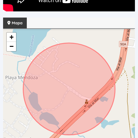
Mapa
+
−