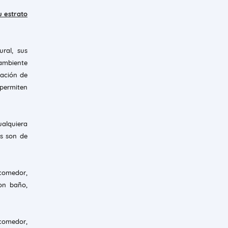
u estrato
ral, sus
 ambiente
lación de
permiten
ualquiera
os son de
 comedor,
on baño,
 comedor,