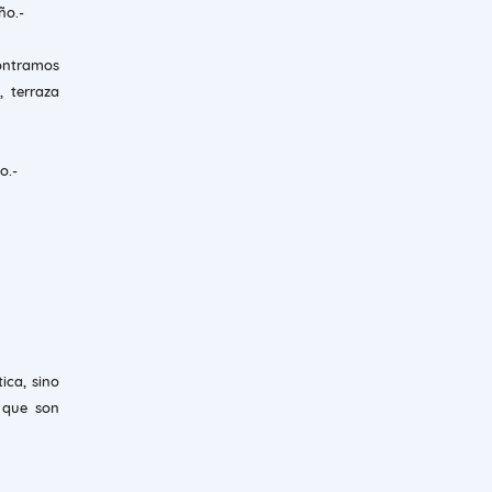
año.-
ontramos
, terraza
o.-
ica, sino
 que son