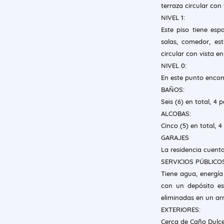
terraza circular co
NIVEL 1:
Este piso tiene es
salas, comedor, est
circular con vista e
NIVEL 0:
En este punto encont
BAÑOS:
Seis (6) en total, 4 p
ALCOBAS:
Cinco (5) en total, 4
GARAJES
La residencia cuent
SERVICIOS PÚBLICOS
Tiene agua, energía 
con un depósito es
eliminadas en un arr
EXTERIORES:
Cerca de Caño Dulce