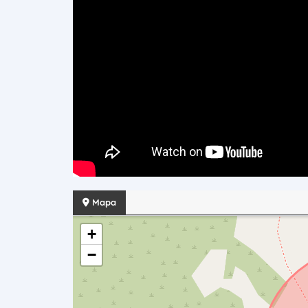
Mapa
+
−