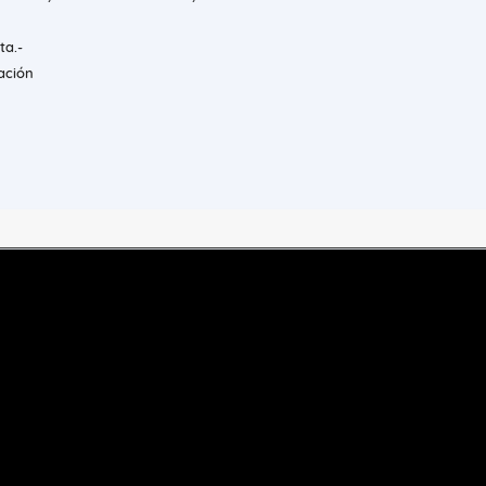
ta.-
ación