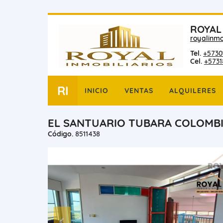
ROYAL
royalinmo
Tel.
+5730
Cel.
+573
RI
INICIO
VENTAS
ALQUILERES
EL SANTUARIO TUBARA COLOMBI
Código.
8511438