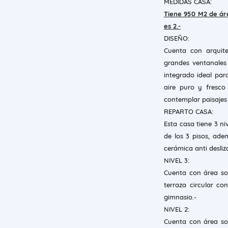
MEDIDAS CASA:
Tiene 950 M2 de áre
es 2.-
DISEÑO:
Cuenta con arquite
grandes ventanales 
integrado ideal para
aire puro y fresco
contemplar paisajes
REPARTO CASA:
Esta casa tiene 3 ni
de los 3 pisos, ade
cerámica anti desliza
NIVEL 3:
Cuenta con área soc
terraza circular c
gimnasio.-
NIVEL 2:
Cuenta con área soc