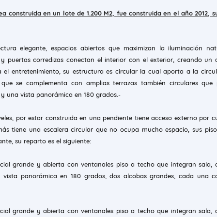
a construida en un lote de 1.200 M2, fue construida en el año 2012, s
ctura elegante, espacios abiertos que maximizan la iluminación natu
y puertas corredizas conectan el interior con el exterior, creando un
 el entretenimiento, su estructura es circular la cual aporta a la circu
 que se complementa con amplias terrazas también circulares que 
 y una vista panorámica en 180 grados.-
veles, por estar construida en una pendiente tiene acceso externo por c
más tiene una escalera circular que no ocupa mucho espacio, sus pis
nte, su reparto es el siguiente:
ial grande y abierta con ventanales piso a techo que integran sala,
on vista panorámica en 180 grados, dos alcobas grandes, cada una c
ial grande y abierta con ventanales piso a techo que integran sala,