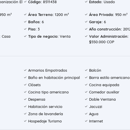
anización El
Código:
8511438
Estado:
Usado
950 m²
Área Terreno:
1200 m²
Área Privada:
950 m²
Baños:
6
Garaje:
6
Piso:
3
Año construcción:
201
:
Casa
Tipo de negocio:
Venta
Valor Administración:
$550.000 COP
Armarios Empotrados
Balcón
Baño en habitación principal
Barra estilo americano
Clósets
Cocina equipada
Cocina tipo americano
Comedor auxiliar
Despensa
Doble Ventana
Habitación servicio
Jacuzzi
Zona de lavandería
Agua
Hospedaje Turismo
Internet