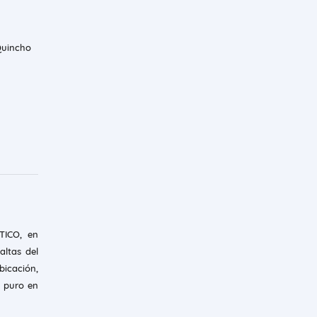
Quincho
TICO, en
ltas del
icación,
re puro en