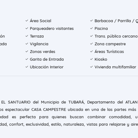
Área Social
Barbacoa / Parrilla / 
Parqueadero visitantes
Piscina
ión
Terraza
Trans. público cercano
rada
Vigilancia
Zona campestre
Zonas verdes
Áreas Turísticas
Garita de Entrada
Kiosko
Ubicación Interior
Vivienda multifamiliar
n EL SANTUARIO del Municipio de TUBARÁ, Departamento del ATLAN
s espectacular CASA CAMPESTRE ubicada en una de las partes más a
iedad es perfecta para quienes buscan combinar comodidad, ub
dad, confort, exclusividad, estilo, naturaleza, vistas para relajarse y ai