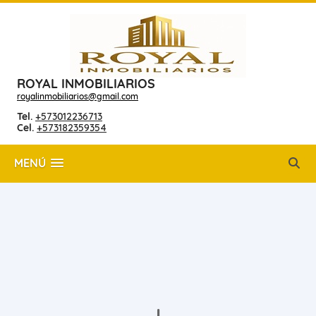
ROYAL INMOBILIARIOS
royalinmobiliarios@gmail.com
Tel.
+573012236713
Cel.
+573182359354
MENÚ