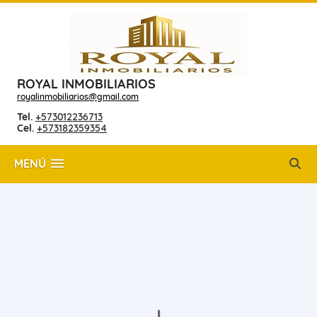
ROYAL INMOBILIARIOS
royalinmobiliarios@gmail.com
Tel.
+573012236713
Cel.
+573182359354
MENÚ